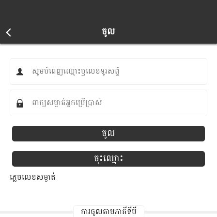
ចូល
សូមបំពេញឈ្មោះឬលេខទូរសព្ទ័
ពាក្យសម្ងាត់អ្នកប្រើប្រាស់
ចូល
ចុះឈ្មោះ
ភ្លេចលេខសម្ងាត់
ការចូលតាមភាគីទីបី